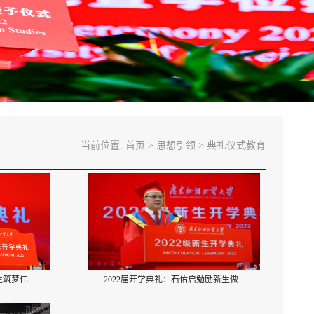
当前位置:
首页
>
思想引领
>
典礼仪式教育
筑梦伟...
2022届开学典礼：石佑启勉励新生做...