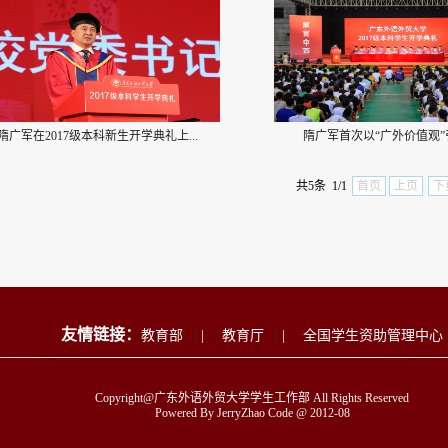
隋广军在2017级本科新生开学典礼上...
隋广军首次以“广外价值观”引
共5条 1/1
首页
上页
下
友情链接：
教育部
|
教育厅
|
全国学生资助管理中心
Copyright@广东外语外贸大学学生工作部 All Rights Reserved
Powered By JerryZhao Code @ 2012-08