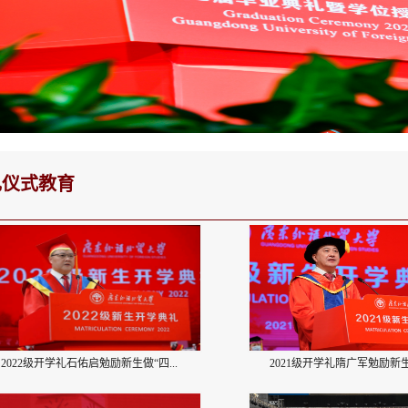
礼仪式教育
2022级开学礼石佑启勉励新生做“四...
2021级开学礼隋广军勉励新生