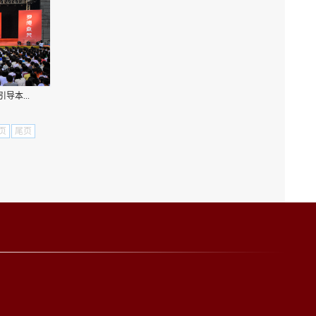
导本...
页
尾页