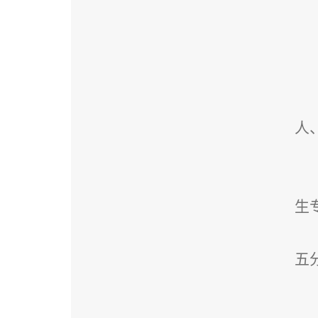
人
生
五