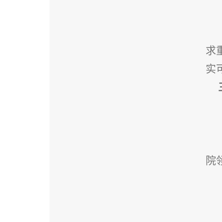
求
实
院