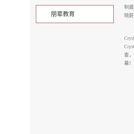
制盛
朋辈教育
晓蔚
Cr
Cr
查，
幕！