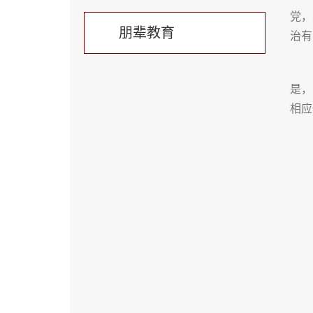
党，
朋辈教育
治有
是，
相应