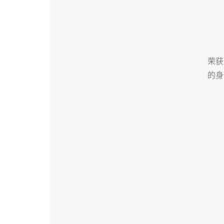
荣获
的身