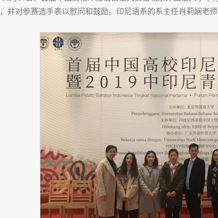
，并对参赛选手表以慰问和鼓励。印尼语系的系主任肖莉娴老师