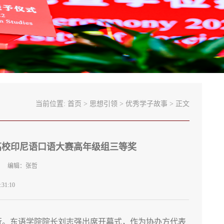
当前位置:
首页
>
思想引领
>
优秀学子故事
> 正文
高校印尼语口语大赛高年级组三等奖
院 编辑：张哲
31:10
举行。东语学院院长刘志强出席开幕式，作为协办方代表