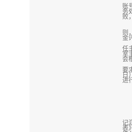
账
务
败
则
金
任
室
会
要
日
进
记
表