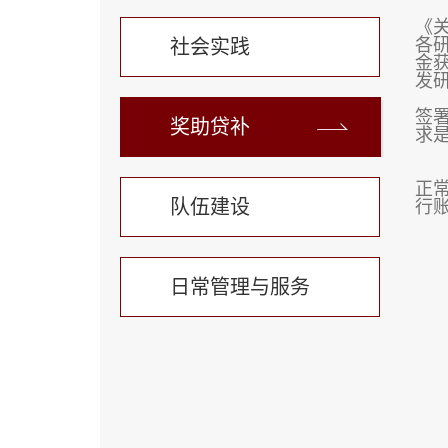
《关
各研
社会实践
金获
发
签
奖助贷补
求
正
队伍建设
行
日常管理与服务