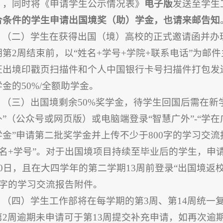
），同时将《申请学生公示情况表》
电子版
发送至学生
合条件的学生申请出国境奖（助）学金，也请来邮告知
（二）学生在获得出国（境）高校的正式邀请函并办理出
期第2周结束前，以“姓名+学号+学院+联系电话”为
出境印戳页扫描件和个人中国银行卡号扫描件打包发送至gdu
金的50%/全额助学金。
（三）出国境剩余50%奖学金，待学生回国后需在新
”（公众号或网页版）或电脑端登录“智慧广外”-“学在广外
学金”申请第二批奖学金并上传不少于800字的学习交
姓名+学号”。对于出国境项目持续至毕业后的学生，申
30日，且在大四学年的第二学期13周前登录“出国境返
00字的学习交流报告附件。
（四）学生工作部将在每学期的第3周、第14周统一
第2周逾期未申请可于第13周提交补充申请，如再次逾