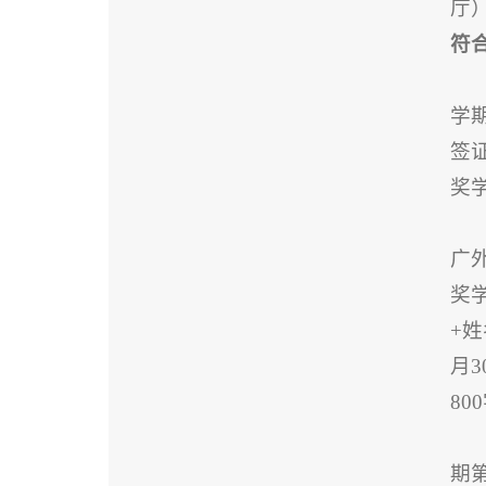
厅
符
学
签证
奖学
广外
奖
+
月
8
期