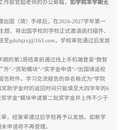
工作部官超老师的办公邮箱，
如学院本学期无
。
国（境）手续后，在2026-2027学年第一
邮件主题，将出国学校的学校正式邀请函扫描件、
fsjzxj@163.com，学校审批通过后发放
学期的第2周结束前通过线上手机端登录“数智
”-“资助模块”-“奖学金申请”-“出国境返校
流报告附件，学习交流报告的命名格式为“学院
请奖助学金时的返回时间只能填至大四学年的6
校奖学金”模块申请第二批奖学金并上传不少于
复审，经复审通过后学校再予以发放。如新学
期未申请将不再受理。