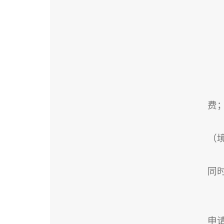
费
（
同
申