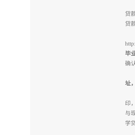
贷
贷
ht
毕
确
址
印
与
学