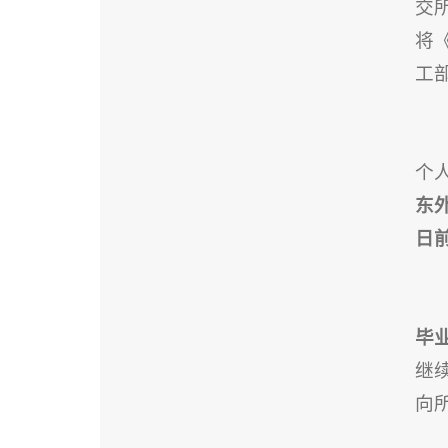
交
将
工
个
东
日
毕
继
向