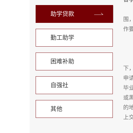
助学贷款
围
作
勤工助学
困难补助
下
申
自强社
毕
或
的
其他
上