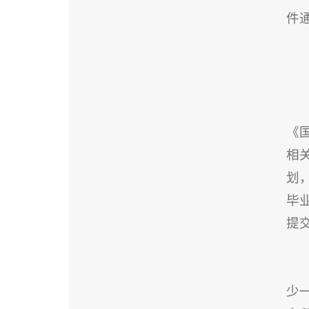
件
《
相
划
毕
提
少