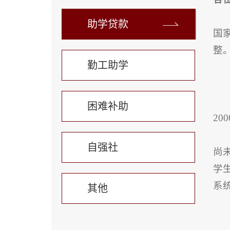
助学贷款
国
整
勤工助学
困难补助
2
自强社
尚未
学
系
其他