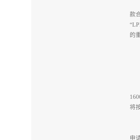
款
“L
的重
1
将
申