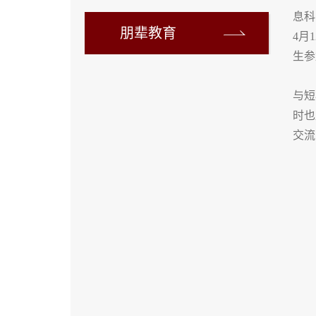
息科
朋辈教育
4月
生参
与短
时也
交流