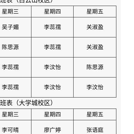
班表（白云山校区）
星期三
星期四
星期五
吴子媚
李蕊孺
关淑盈
陈思源
李蕊孺
关淑盈
李蕊孺
李汶怡
陈思源
李蕊孺
李汶怡
李汶怡
班表（大学城校区）
星期三
星期四
星期五
李可晴
廖广婷
张语庭