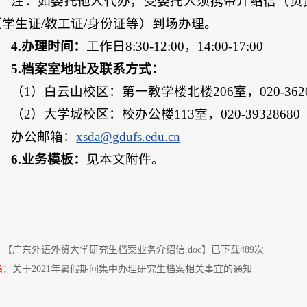
注：如委托他人代办，受委托人须携带介绍信（负
（学生证
/教工证/身份证等）到场办理。
4.办理时间：
工作日
8:30-12:00，14:00-17:00
5.档案室地址及联系方式：
（
1）白云山校区：第一教学楼北楼206室，020-3620
（
2）大学城校区：校办公楼113室，020-39328680
办公邮箱：
xsda@gdufs.edu.cn
6.业务模板：
见
本文附件。
：【
广东外语外贸大学研究生档案业务介绍信.doc
】已下载
489
次
篇：
关于2021年暑假期间集中办理研究生档案相关事宜的通知