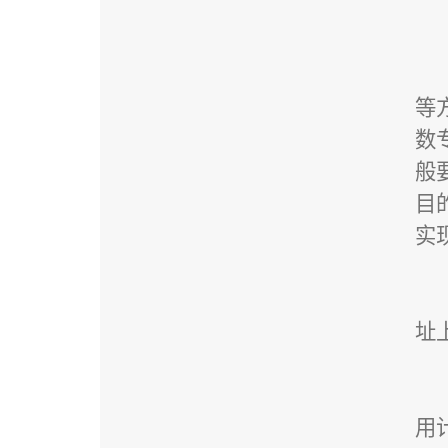
等
数
般
目
实
址
用