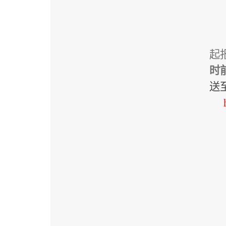
起
时
送