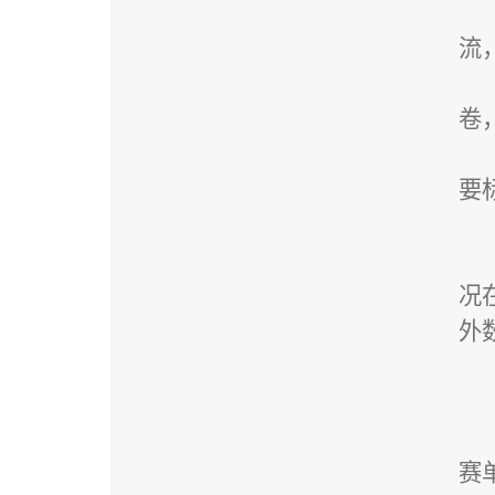
流
卷
要
况
外
赛