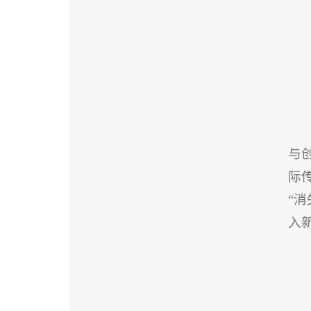
与
际
“
入