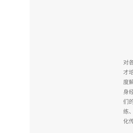
对
才
度
身
们
练
化