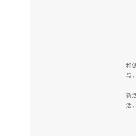
和
与
新
活