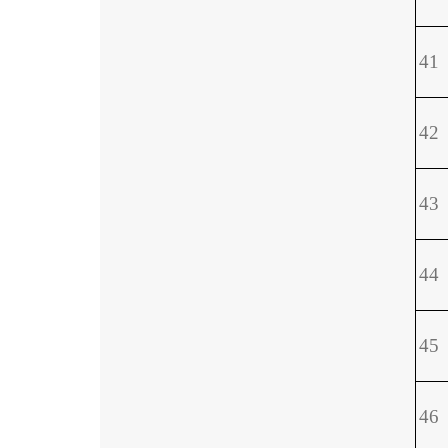
41
42
43
44
45
46