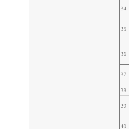
34
35
36
37
38
39
40