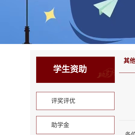
其
学生资助
评奖评优
助学金
各