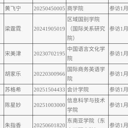
黄飞宁
20250450005
商学院
参访1月
区域国别学院
梁霆霓
20241905019
（国际关系研究
参访1月
院）
中国语言文化学
宋美津
20230702195
参访1月
院
国际商务英语学
胡家乐
20220300966
参访1月
院
苏格希
20251504433
会计学院
参访1月
信息科学与技术
陈星妙
20251003000
参访1月
学院
东南亚学院（东
朱指香
20250601820
参访1月