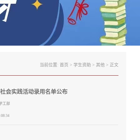
当前位置:
首页
>
学生资助
>
其他
> 正文
益社会实践活动录用名单公布
学工部
08:34