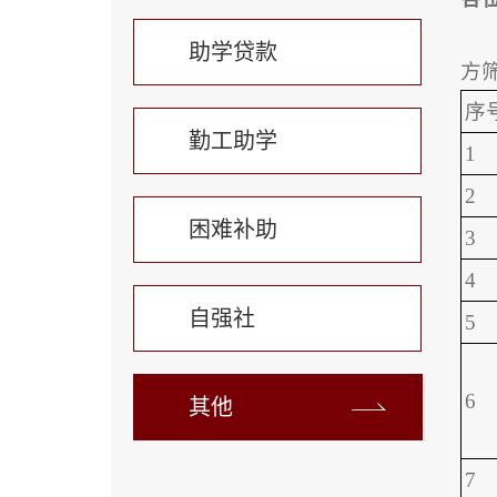
助学贷款
方
序
勤工助学
1
2
困难补助
3
4
自强社
5
6
其他
7