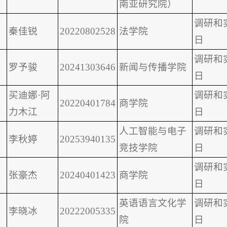
南亚研究院）
调研和实
秦佳锐
20220802528
法学院
日
调研和实
罗予骏
20241303646
新闻与传播学院
日
买迪娜·阿
调研和实
20220401784
商学院
力木江
日
人工智能与电子
调研和实
李秋婷
20253940135
竞技学院
日
调研和实
张豪杰
20240401423
商学院
日
英语语言文化学
调研和实
李晓冰
20222005335
院
日