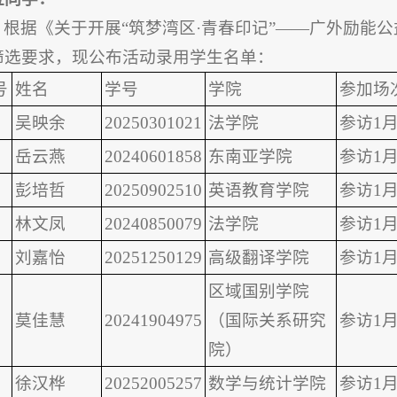
根据《关于开展“筑梦湾区·青春印记”——广外励能
筛选要求，现公布活动录用学生名单：
号
姓名
学号
学院
参加场
吴映余
20250301021
法学院
参访1月
岳云燕
20240601858
东南亚学院
参访1月
彭培哲
20250902510
英语教育学院
参访1月
林文凤
20240850079
法学院
参访1月
刘嘉怡
20251250129
高级翻译学院
参访1月
区域国别学院
莫佳慧
20241904975
（国际关系研究
参访1月
院）
徐汉桦
20252005257
数学与统计学院
参访1月