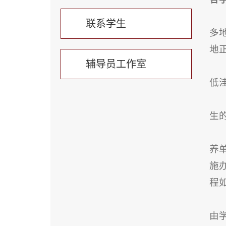
联系学生
多
地
辅导员工作室
低
生
养
施
程
由