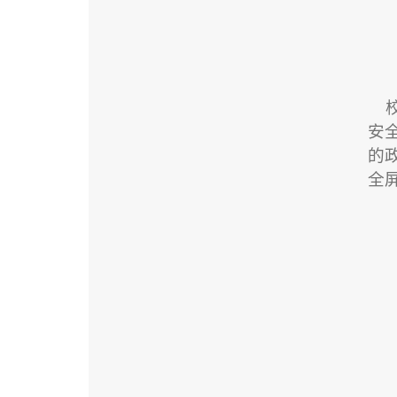
安
的
全