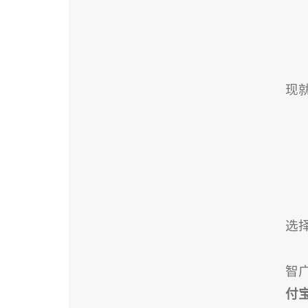
现
选
智
付