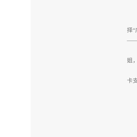
择“
—
姐，
卡