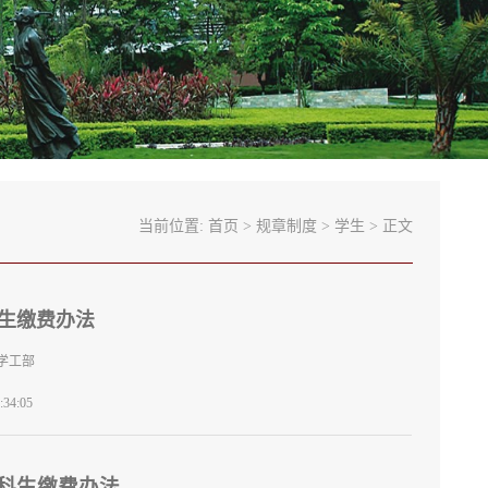
当前位置:
首页
>
规章制度
>
学生
> 正文
生老生缴费办法
学工部
34:05
科生缴费办法