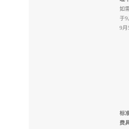
如
于
9月
标
费