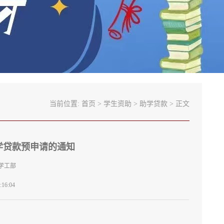
当前位置:
首页
>
学生资助
>
助学贷款
> 正文
家助学贷款预申请的通知
学工部
16:04