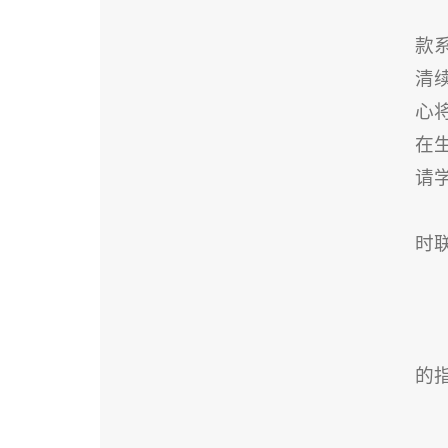
款
清
心
在
请
时
的