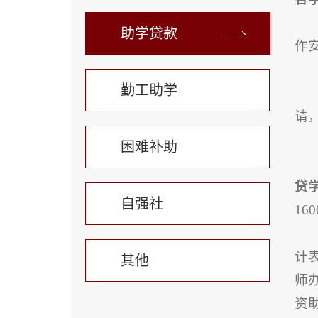
助学贷款
作
勤工助学
请
困难补助
贷
自强社
1
计
其他
师
资