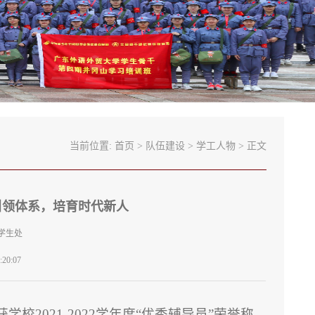
当前位置:
首页
>
队伍建设
>
学工人物
> 正文
引领体系，培育时代新人
学生处
20:07
2021-2022学年度“优秀辅导员”荣誉称