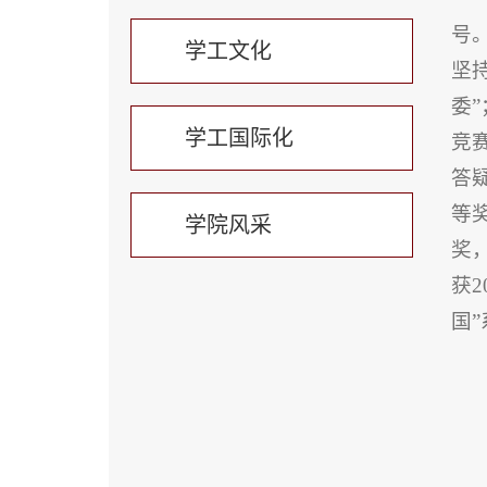
号
学工文化
坚
委
学工国际化
竞
答
等
学院风采
奖
获2
国