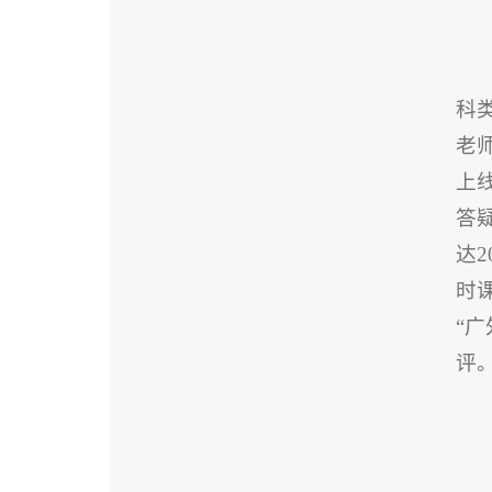
科
老
上
答
达
时
“
评