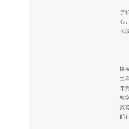
学
心
长
锋
生
年
教
教
们