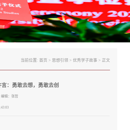
当前位置:
首页
>
思想引领
>
优秀学子故事
> 正文
许言：勇敢去想，勇敢去创
 编辑：张哲
43:03