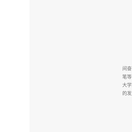
间奋
笔等
大学
的发