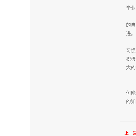
毕业
的自
进。
习惯
积极
大的
何能
的知
上一