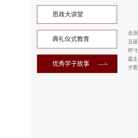
思政大讲堂
合测
典礼仪式教育
五届
杯”
届主
优秀学子故事
才需