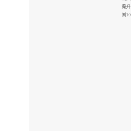
提升
创1