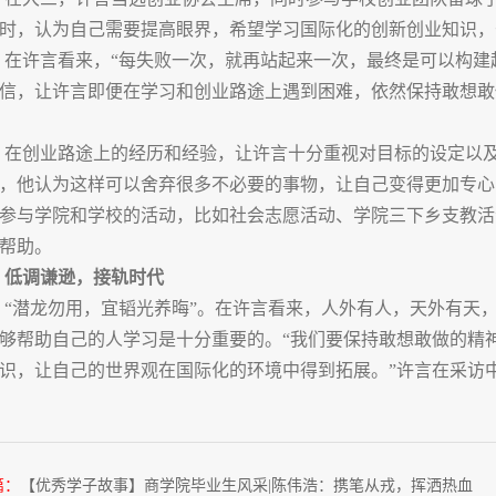
时，认为自己需要提高眼界，希望学习国际化的创新创业知识，
在许言看来，“每失败一次，就再站起来一次，最终是可以构建起
信，让许言即便在学习和创业路途上遇到困难，依然保持敢想敢
在创业路途上的经历和经验，让许言十分重视对目标的设定以
，他认为这样可以舍弃很多不必要的事物，让自己变得更加专心
参与学院和学校的活动，比如社会志愿活动、学院三下乡支教活
帮助。
低调谦逊，接轨时代
“潜龙勿用，宜韬光养晦”。在许言看来，人外有人，天外有天
够帮助自己的人学习是十分重要的。“我们要保持敢想敢做的精
识，让自己的世界观在国际化的环境中得到拓展。”许言在采访
篇：
【优秀学子故事】商学院毕业生风采|陈伟浩：携笔从戎，挥洒热血