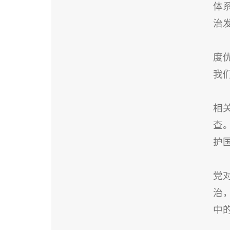
体
治
度
我
相
查
护
党
治
中