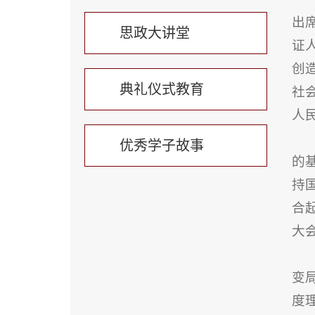
出
思政大讲堂
证
创
典礼仪式教育
社
人
优秀学子故事
的
持
合
大
变
度