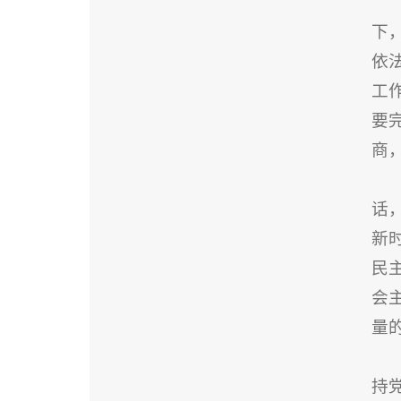
下
依
工
要
商
话
新
民
会
量
持