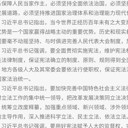
系保障人民当家作主，必须坚持全面依法治国，必须坚
发展道路，必须坚持推进国家治理体系和治理能力现代
习近平总书记指出，当今世界正经历百年未有之大变
优势是一个国家赢得战略主动的重要优势。历史和现实
们要毫不动摇坚持、与时俱进完善人民代表大会制度，
习近平总书记强调，要全面贯彻实施宪法，维护宪法
关法律制度，保证宪法确立的制度、原则、规则得到全
。地方各级人大及其常委会要依法行使职权，保证宪法
国家法治统一。
习近平
总书记
指出，要加快完善中国特色社会主义法
对立法工作的集中统一领导，把改革发展决策同立法决
，统筹立改废释纂，加强重点领域、新兴领域、涉外领
的主导作用，深入推进科学立法、民主立法、依法立法
习近平
总书记
强调，要用好宪法赋予人大的监督权，