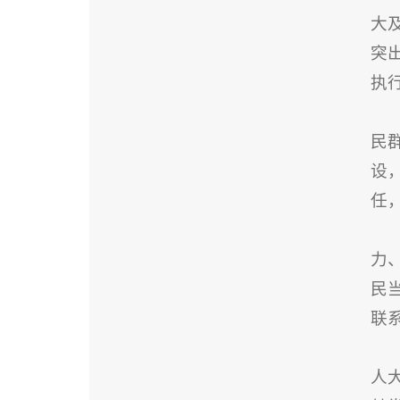
大
突
执
民
设
任
力
民
联
人