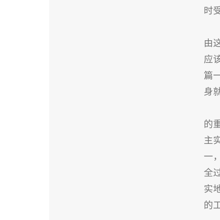
时
由
应
篇
身
的
主
一
全
实
的